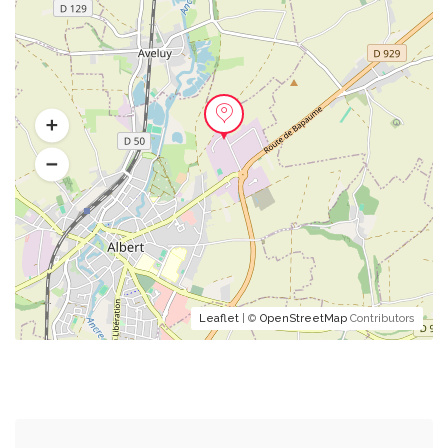
Leaflet
| ©
OpenStreetMap
Contributors