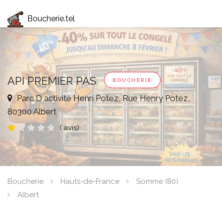
Boucherie.tel
API PREMIER PAS
BOUCHERIE
Parc D activité Henri Potez, Rue Henry Potez,
80300 Albert
( avis)
Boucherie
Hauts-de-France
Somme (80)
Albert