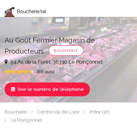
Boucherie.tel
Au Goût Fermier Magasin de
Producteurs
BOUCHERIE
54 Av. de la Forêt, 36330 Le Poinçonnet
(86 avis)
Voir le numéro de téléphone

Boucherie
Centre-Val de Loire
Indre (36)
Le Poinçonnet