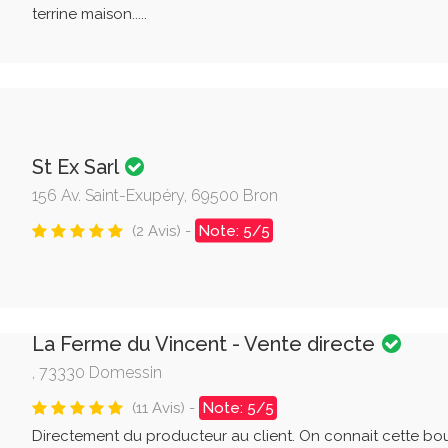
terrine maison.....
St Ex Sarl
156 Av. Saint-Exupéry, 69500 Bron
(2 Avis) -
Note: 5/5
La Ferme du Vincent - Vente directe
, 73330 Domessin
(11 Avis) -
Note: 5/5
Directement du producteur au client. On connait cette bo