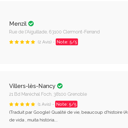
Menzil
Rue de l'Aiguillade, 63100 Clermont-Ferrand
(2 Avis) -
Note: 5/5
Villers-lès-Nancy
21 Bd Maréchal Foch, 38100 Grenoble
(1 Avis) -
Note: 5/5
(Traduit par Google) Qualité de vie, beaucoup d'histoire (A
de vida , muita história....