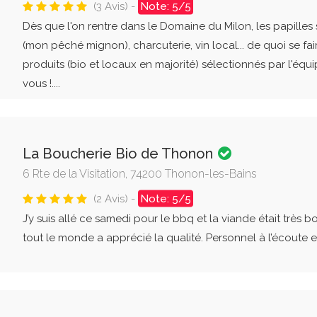
(3 Avis) -
Note: 5/5
Dès que l'on rentre dans le Domaine du Milon, les papilles 
(mon pêché mignon), charcuterie, vin local... de quoi se fai
produits (bio et locaux en majorité) sélectionnés par l'éq
vous !....
La Boucherie Bio de Thonon
6 Rte de la Visitation, 74200 Thonon-les-Bains
(2 Avis) -
Note: 5/5
J’y suis allé ce samedi pour le bbq et la viande était très b
tout le monde a apprécié la qualité. Personnel à l’écoute et pol