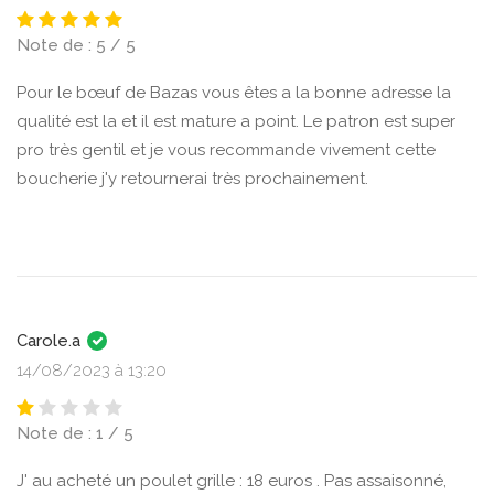
Note de : 5 / 5
Pour le bœuf de Bazas vous êtes a la bonne adresse la
qualité est la et il est mature a point. Le patron est super
pro très gentil et je vous recommande vivement cette
boucherie j'y retournerai très prochainement.
Carole.a
14/08/2023 à 13:20
Note de : 1 / 5
J' au acheté un poulet grille : 18 euros . Pas assaisonné,