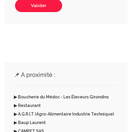
Valider
📌 A proximité :
▶ Boucherie du Médoc - Les Éleveurs Girondins
▶ Restaurant
▶ A.G.R.I.T (Agro-Alimentaire Industrie Technique)
▶ Baup Laurent
▶ CAMPET SAS