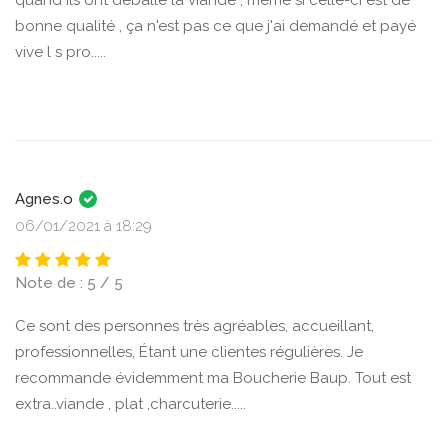
quand ils ont déballé la viande , même si celle-ci est de
bonne qualité , ça n'est pas ce que j'ai demandé et payé
vive l s pro.....
Agnes.o
06/01/2021 à 18:29
Note de : 5 / 5
Ce sont des personnes très agréables, accueillant,
professionnelles, Étant une clientes régulières. Je
recommande évidemment ma Boucherie Baup. Tout est
extra..viande , plat ,charcuterie.....