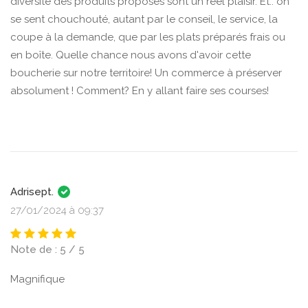
diversité des produits proposés sont un réel plaisir. Et.. on
se sent chouchouté, autant par le conseil, le service, la
coupe à la demande, que par les plats préparés frais ou
en boîte. Quelle chance nous avons d'avoir cette
boucherie sur notre territoire! Un commerce à préserver
absolument ! Comment? En y allant faire ses courses!
Adrisept.
27/01/2024 à 09:37
Note de : 5 / 5
Magnifique