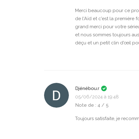
Merci beaucoup pour ce prof
de l'Aïd et c'est la première 
grand merci pour votre série
et nous sommes toujours aussi
déçu et un petit clin d'œil p
Djénébou.r
05/06/2024 à 19:48
Note de : 4 / 5
Toujours satisfaite, je reco