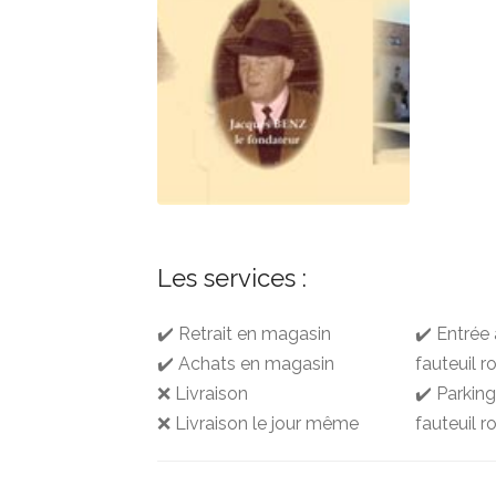
Les services :
✔️ Retrait en magasin
✔️ Entrée
✔️ Achats en magasin
fauteuil r
❌ Livraison
✔️ Parkin
❌ Livraison le jour même
fauteuil r