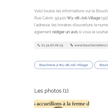
Voici toutes les informations sur le Bouch
Rue Calvin, 95420
Wy-dit-Joli-Village
(95)
l'adresse, les horaires d'ouverture, le nu
églement
rédiger un avis
si vous le souha
01.34.67.06.19
www.boucheriebenz
Boucherie à Wy-dit-Joli-Village
Bouch
Les photos (1):