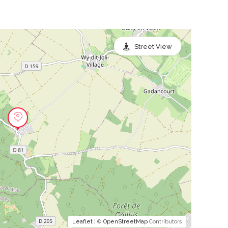
Street View
Leaflet
| ©
OpenStreetMap
Contributors