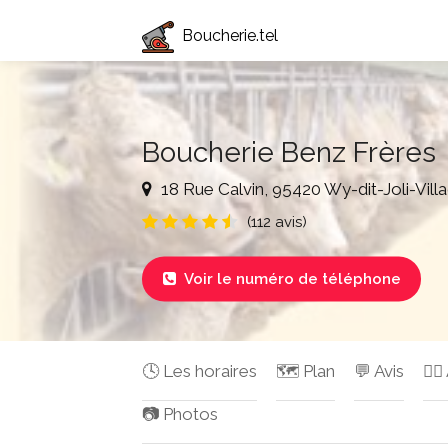
Boucherie.tel
Boucherie Benz Frères
18 Rue Calvin, 95420 Wy-dit-Joli-Vill
(112 avis)
Voir le numéro de téléphone

🕓 Les horaires
🗺️ Plan
💬 Avis
✍🏻
📷 Photos