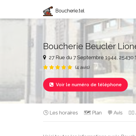
Boucherie.tel
Boucherie Beucler Lion
27 Rue du 7 Septembre 1944, 25430
(4 avis)
Voir le numéro de téléphone

🕓 Les horaires
🗺️ Plan
💬 Avis
✍🏻