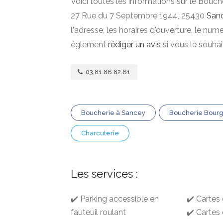
Voici toutes les informations sur le Bouch
27 Rue du 7 Septembre 1944, 25430
San
l'adresse, les horaires d'ouverture, le nu
églement
rédiger un avis
si vous le souha
03.81.86.82.61
Boucherie à Sancey
Boucherie Bour
Charcuterie
Les services :
✔️ Parking accessible en
✔️ Cartes 
fauteuil roulant
✔️ Cartes