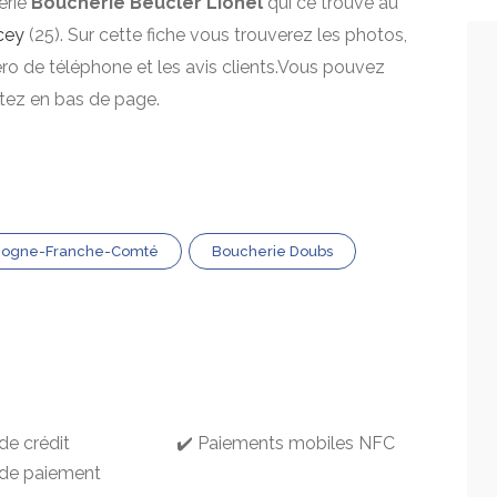
erie
Boucherie Beucler Lionel
qui ce trouve au
cey
(25). Sur cette fiche vous trouverez les photos,
mero de téléphone et les avis clients.Vous pouvez
itez en bas de page.
gogne-Franche-Comté
Boucherie Doubs
de crédit
✔️ Paiements mobiles NFC
 de paiement