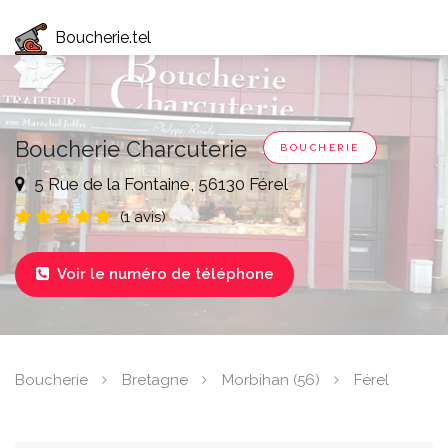
Boucherie.tel
Boucherie Charcuterie
BOUCHERIE
5 Rue de la Fontaine, 56130 Férel
(1 avis)
Voir le numéro de téléphone

Boucherie
Bretagne
Morbihan (56)
Férel