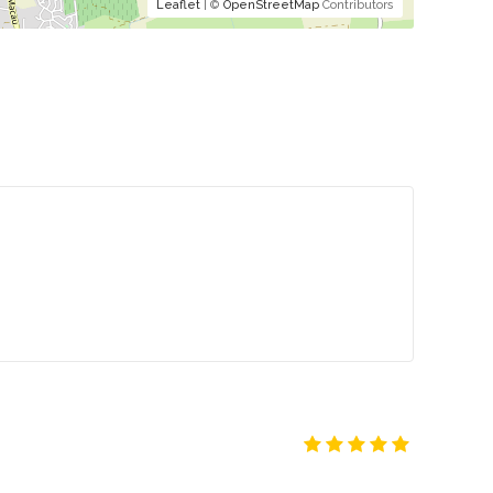
Leaflet
| ©
OpenStreetMap
Contributors