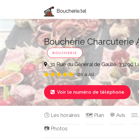
Boucherie.tel
Boucherie Charcuterie A
BOUCHERIE
31 Rue du Général de Gaulle, 33290
(20 avis)
Voir le numéro de téléphone

🕓 Les horaires
🗺️ Plan
💬 Avis
✍🏻
📷 Photos