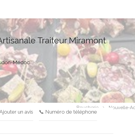
rtisanale Traiteur Miramont
 Ludon-Médoc
Boucherie
Nouvelle-Aq
 Ajouter un avis
📞 Numéro de téléphone