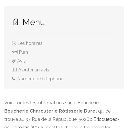
📄 Menu
🕓 Les horaires
🗺️ Plan
💬 Avis
✍🏻 Ajouter un avis
📞 Numéro de téléphone
Voici toutes les informations sur le Boucherie
Boucherie Charcuterie Rôtisserie Durel
qui ce
trouve au 37 Rue de la République, 50260
Bricquebec-
en-Cotentin
(50). Sur cette fiche vous trouverez les