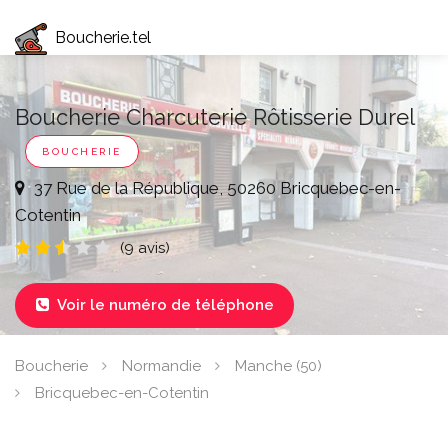
Boucherie.tel
Boucherie Charcuterie Rôtisserie Durel
BOUCHERIE
37 Rue de la République, 50260 Bricquebec-en-
Cotentin
(9 avis)
Voir le numéro de téléphone

Boucherie
Normandie
Manche (50)
Bricquebec-en-Cotentin