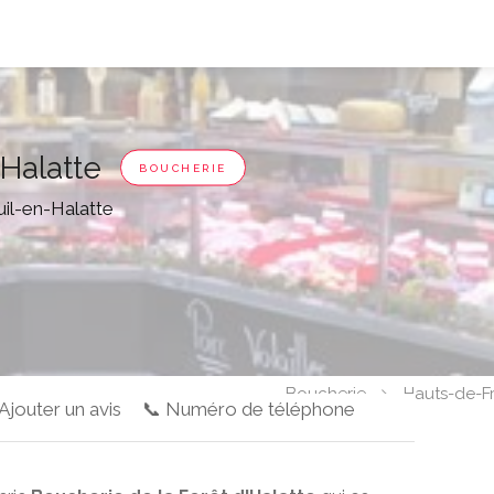
'Halatte
BOUCHERIE
uil-en-Halatte
Boucherie
Hauts-de-F
 Ajouter un avis
📞 Numéro de téléphone