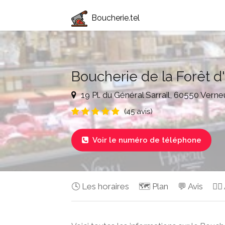
Boucherie.tel
Boucherie de la Forêt d
19 Pl. du Général Sarrail, 60550 Verne
(45 avis)
Voir le numéro de téléphone

🕓 Les horaires
🗺️ Plan
💬 Avis
✍🏻