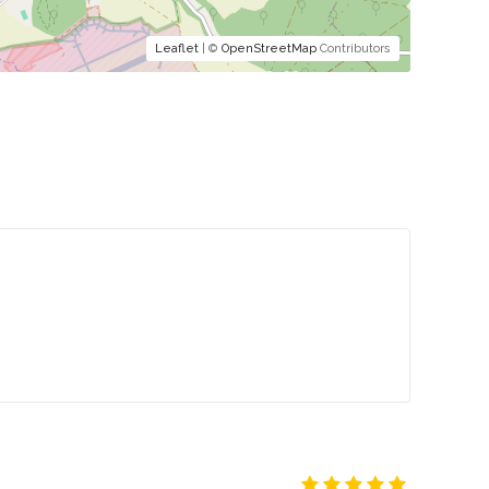
Leaflet
| ©
OpenStreetMap
Contributors