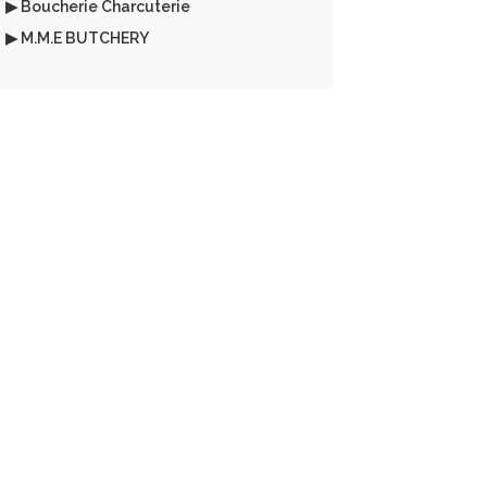
▶ Boucherie Charcuterie
▶ M.M.E BUTCHERY