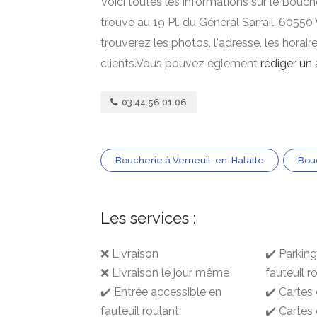
Voici toutes les informations sur le Bouch
trouve au 19 Pl. du Général Sarrail, 60550
trouverez les photos, l'adresse, les horai
clients.Vous pouvez églement
rédiger un 
03.44.56.01.06
Boucherie à Verneuil-en-Halatte
Bou
Les services :
❌ Livraison
✔️ Parkin
❌ Livraison le jour même
fauteuil r
✔️ Entrée accessible en
✔️ Cartes 
fauteuil roulant
✔️ Cartes