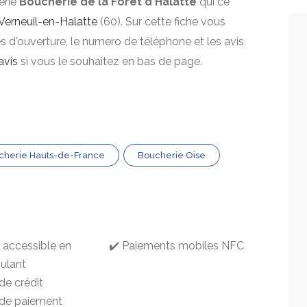
erie
Boucherie de la Forêt d'Halatte
qui ce
Verneuil-en-Halatte
(60). Sur cette fiche vous
res d'ouverture, le numero de téléphone et les avis
avis
si vous le souhaitez en bas de page.
cherie Hauts-de-France
Boucherie Oise
g accessible en
✔️ Paiements mobiles NFC
oulant
de crédit
 de paiement