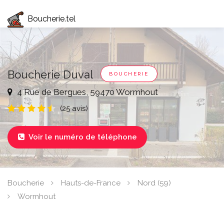
Boucherie.tel
Boucherie Duval
BOUCHERIE
4 Rue de Bergues, 59470 Wormhout
(25 avis)
Voir le numéro de téléphone

Boucherie
Hauts-de-France
Nord (59)
Wormhout