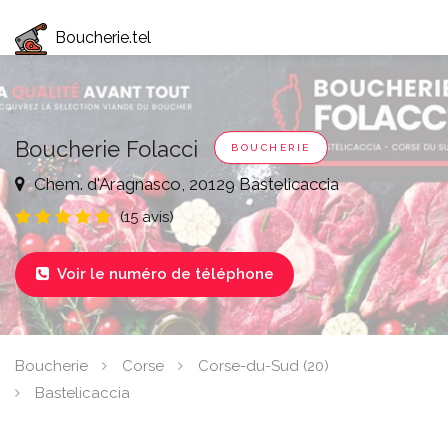
Boucherie.tel
Boucherie Folacci
BOUCHERIE
Chem. d'Aragnasco, 20129 Bastelicaccia
(15 avis)
Voir le numéro de téléphone

Boucherie
Corse
Corse-du-Sud (20)
Bastelicaccia