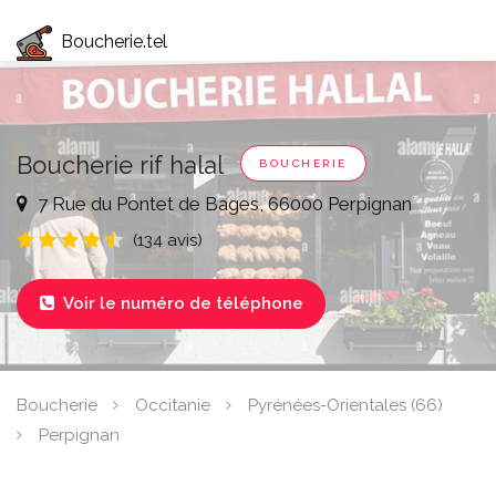
Boucherie.tel
Boucherie rif halal
BOUCHERIE
7 Rue du Pontet de Bages, 66000 Perpignan
(134 avis)
Voir le numéro de téléphone

Boucherie
Occitanie
Pyrénées-Orientales (66)
Perpignan