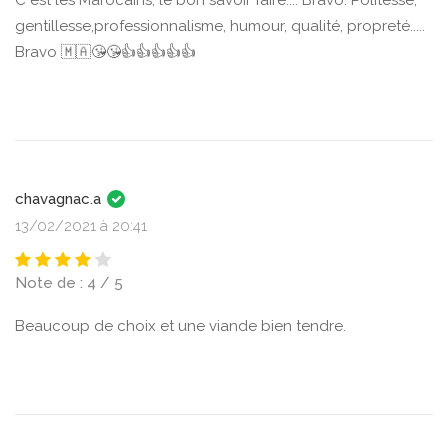
C est les Marocains, le bon savoir faire.... Bravo. Politesse,
gentillesse,professionnalisme, humour, qualité, propreté.....
Bravo 🇲🇦😘😘👍👍👍👍👍
chavagnac.a
13/02/2021 à 20:41
Note de : 4 / 5
Beaucoup de choix et une viande bien tendre.