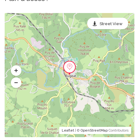
Street View
Leaflet
| ©
OpenStreetMap
Contributors