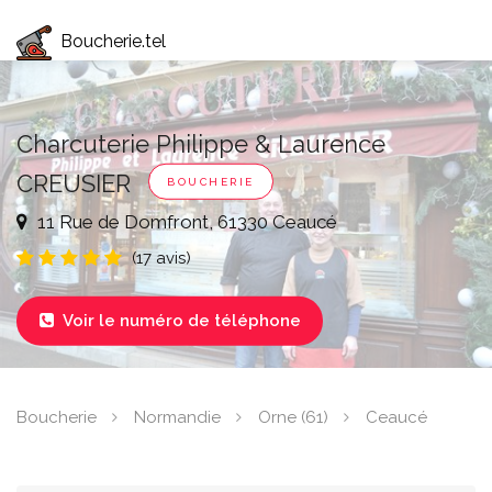
Boucherie.tel
Charcuterie Philippe & Laurence
CREUSIER
BOUCHERIE
11 Rue de Domfront, 61330 Ceaucé
(17 avis)
Voir le numéro de téléphone

Boucherie
Normandie
Orne (61)
Ceaucé