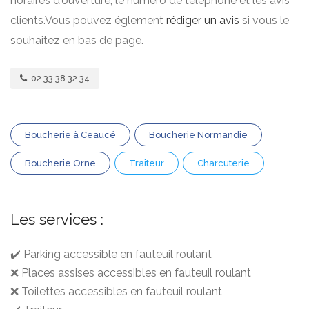
horaires d'ouverture, le numero de téléphone et les avis
clients.Vous pouvez églement
rédiger un avis
si vous le
souhaitez en bas de page.
02.33.38.32.34
Boucherie à Ceaucé
Boucherie Normandie
Boucherie Orne
Traiteur
Charcuterie
Les services :
✔️ Parking accessible en fauteuil roulant
❌ Places assises accessibles en fauteuil roulant
❌ Toilettes accessibles en fauteuil roulant