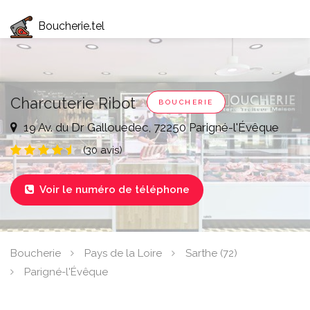
Boucherie.tel
Charcuterie Ribot
BOUCHERIE
19 Av. du Dr Gallouedec, 72250 Parigné-l'Évêque
(30 avis)
Voir le numéro de téléphone

Boucherie
Pays de la Loire
Sarthe (72)
Parigné-l'Évêque