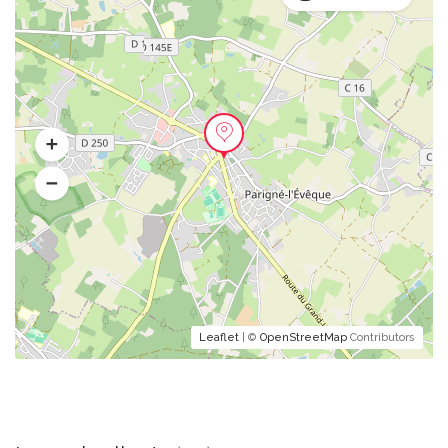
Leaflet
| ©
OpenStreetMap
Contributors