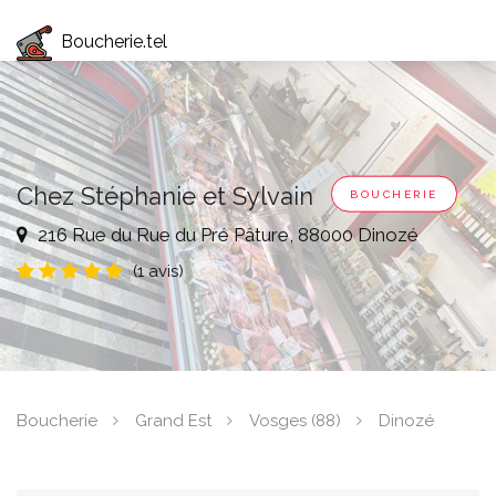
Boucherie.tel
Chez Stéphanie et Sylvain
BOUCHERIE
216 Rue du Rue du Pré Pâture, 88000 Dinozé
(1 avis)
Boucherie
Grand Est
Vosges (88)
Dinozé