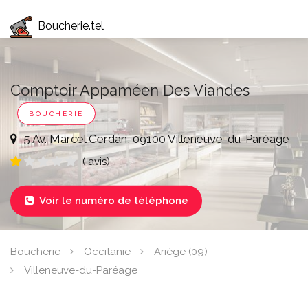
Boucherie.tel
Comptoir Appaméen Des Viandes
BOUCHERIE
5 Av. Marcel Cerdan, 09100 Villeneuve-du-Paréage
( avis)
Voir le numéro de téléphone

Boucherie
Occitanie
Ariège (09)
Villeneuve-du-Paréage