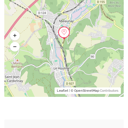
Leaflet
| ©
OpenStreetMap
Contributors