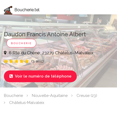
Boucherie.tel
Daudon Francis Antoine Albert
BOUCHERIE
6 Rte du Chêne, 23270 Châtelus-Malvaleix
(3 avis)
Voir le numéro de téléphone

Boucherie
Nouvelle-Aquitaine
Creuse (23)
Châtelus-Malvaleix