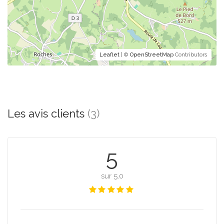
Leaflet
| ©
OpenStreetMap
Contributors
Les avis clients
(3)
5
sur 5.0