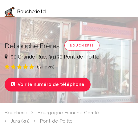
Boucherie.tel
Debouche Frères
BOUCHERIE
50 Grande Rue, 39130 Pont-de-Poitte
(50 avis)
Voir le numéro de téléphone

Boucherie
Bourgogne-Franche-Comté
Jura (39)
Pont-de-Poitte