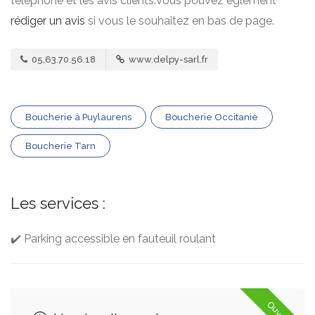
téléphone et les avis clients.Vous pouvez églement
rédiger un avis
si vous le souhaitez en bas de page.
05.63.70.56.18
www.delpy-sarl.fr
Boucherie à Puylaurens
Boucherie Occitanie
Boucherie Tarn
Les services :
✔️ Parking accessible en fauteuil roulant
Ouvert