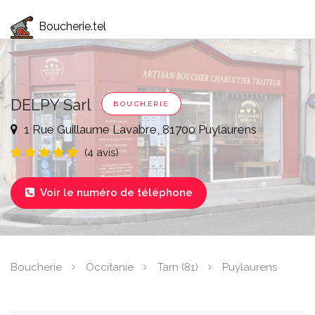
Boucherie.tel
DELPY Sarl
BOUCHERIE
1 Rue Guillaume Lavabre, 81700 Puylaurens
(4 avis)
Voir le numéro de téléphone

Boucherie
Occitanie
Tarn (81)
Puylaurens