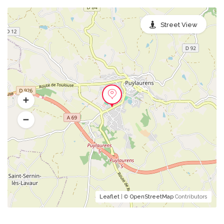
Street View
Leaflet
| ©
OpenStreetMap
Contributors