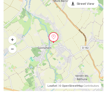
Street View
Leaflet
| ©
OpenStreetMap
Contributors