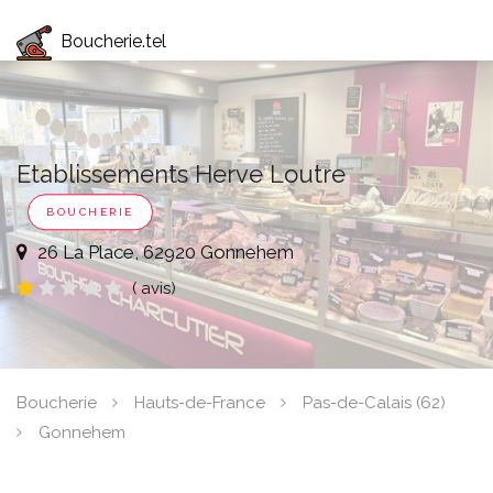
Boucherie.tel
Etablissements Herve Loutre
BOUCHERIE
26 La Place, 62920 Gonnehem
( avis)
Boucherie
Hauts-de-France
Pas-de-Calais (62)
Gonnehem