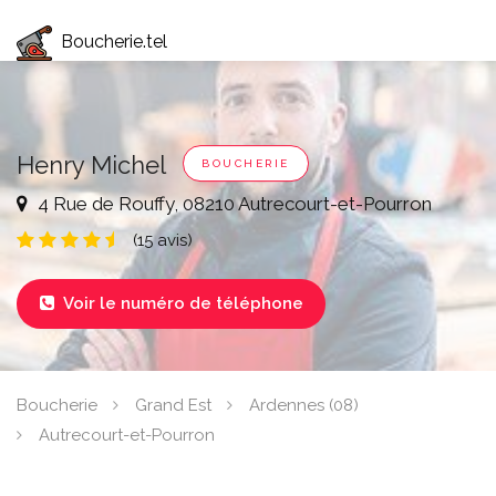
Boucherie.tel
Henry Michel
BOUCHERIE
4 Rue de Rouffy, 08210 Autrecourt-et-Pourron
(15 avis)
Voir le numéro de téléphone

Boucherie
Grand Est
Ardennes (08)
Autrecourt-et-Pourron