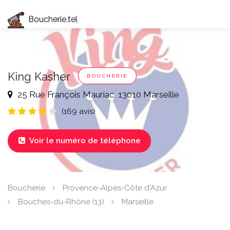
Boucherie.tel
King Kasher
BOUCHERIE
25 Rue François Mauriac, 13010 Marseille
(169 avis)
Voir le numéro de téléphone

Boucherie
Provence-Alpes-Côte d'Azur
Bouches-du-Rhône (13)
Marseille