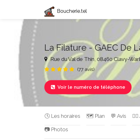
Boucherie.tel
La Filature - GAEC De 
Rue du Val de Thin, 08460 Clavy-War
(77 avis)
Voir le numéro de téléphone

🕓 Les horaires
🗺️ Plan
💬 Avis
✍🏻
📷 Photos