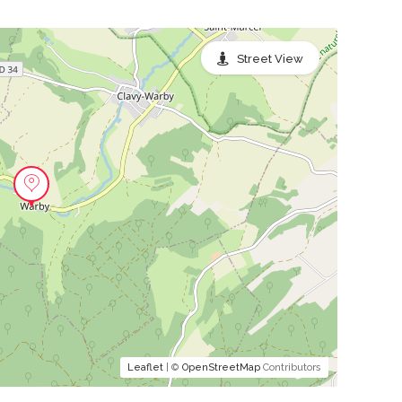
Street View
Leaflet
| ©
OpenStreetMap
Contributors