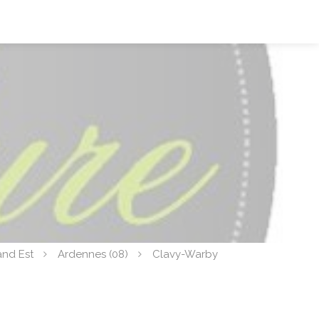
and Est
Ardennes (08)
Clavy-Warby