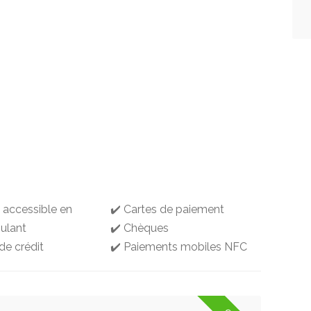
g accessible en
✔️ Cartes de paiement
oulant
✔️ Chèques
de crédit
✔️ Paiements mobiles NFC