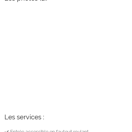
Les services :
✔️ Entrée accessible en fauteuil roulant