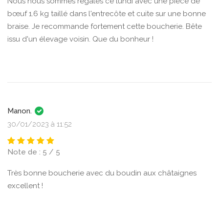
Nous nous sommes régalés ce lundi avec une pièce de
bœuf 1.6 kg taillé dans l'entrecôte et cuite sur une bonne
braise. Je recommande fortement cette boucherie. Bête
issu d'un élevage voisin. Que du bonheur !
Manon.
30/01/2023 à 11:52
Note de : 5 / 5
Très bonne boucherie avec du boudin aux châtaignes
excellent !