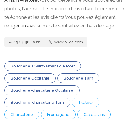
Amans-Valtoret
(81). Sur cette fiche vous trouverez les
photos, l'adresse, les horaires d'ouverture, le numero de
téléphone et les avis clients.Vous pouvez églement
rédiger un avis
si vous le souhaitez en bas de page.
05.63.98.40.22
www.ollca.com
Boucherie à Saint-Amans-Valtoret
Boucherie Occitanie
Boucherie Tarn
Boucherie-charcuterie Occitanie
Boucherie-charcuterie Tarn
Traiteur
Charcuterie
Fromagerie
Cave à vins