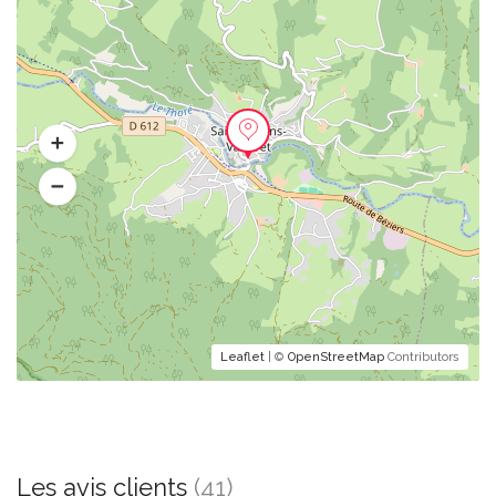
Leaflet
| ©
OpenStreetMap
Contributors
Les avis clients
(41)