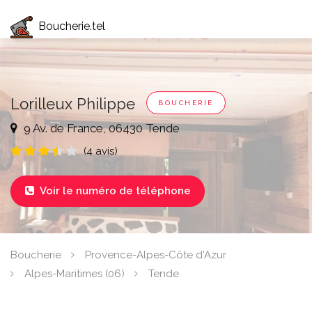
Boucherie.tel
Lorilleux Philippe
BOUCHERIE
9 Av. de France, 06430 Tende
(4 avis)
Voir le numéro de téléphone

Boucherie
Provence-Alpes-Côte d'Azur
Alpes-Maritimes (06)
Tende