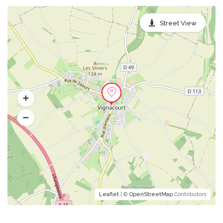
Street View
Leaflet
| ©
OpenStreetMap
Contributors