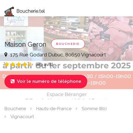
Boucherie.tel
Maison Geron
BOUCHERIE
175 Rue Godard Dubuc, 80650 Vignacourt
(89 avis)
Voir le numéro de téléphone

Boucherie
Hauts-de-France
Somme (80)
Vignacourt