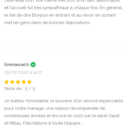
cela reste bon, voir même très bon, à un tarif raisonnable
et l'accueil fut très sympathique à chaque fois. En général,
le fait de dire Bonjour en entrant et au revoir en sortant
met les gens dans de bonnes dispositions...
Emmanuel.h
29/07/2022 à 14:17
Note de : 5 / 5
un traiteur formidable, le souvenir d'un service impeccable
pour notre mariage, une maison récompensée de
nombreuses années et encore en 2022 par le label Gault
et Millau. Félicitations à toute l'équipe...