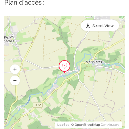
Plan d'accès :
Street View
Leaflet
| ©
OpenStreetMap
Contributors