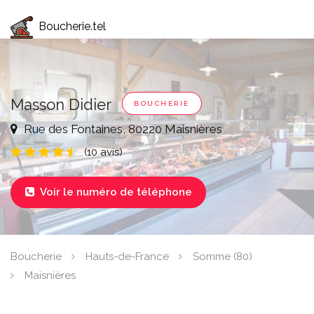
Boucherie.tel
Masson Didier
BOUCHERIE
Rue des Fontaines, 80220 Maisnières
(10 avis)
Voir le numéro de téléphone

Boucherie
Hauts-de-France
Somme (80)
Maisnières