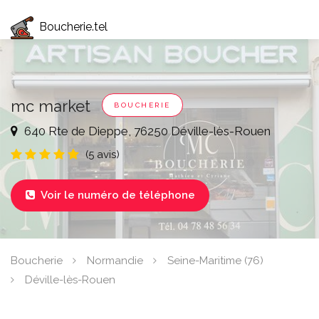
Boucherie.tel
mc market
BOUCHERIE
640 Rte de Dieppe, 76250 Déville-lès-Rouen
(5 avis)
Voir le numéro de téléphone

Boucherie
Normandie
Seine-Maritime (76)
Déville-lès-Rouen