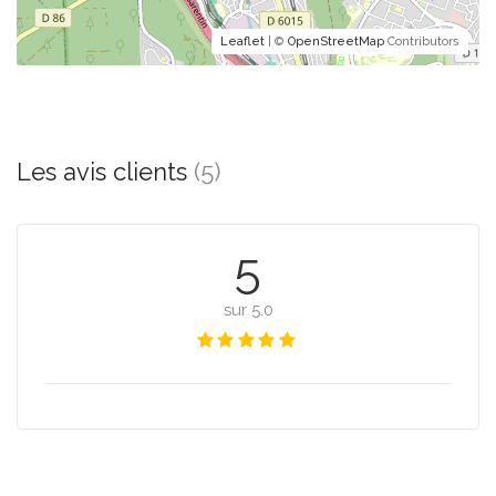
Leaflet
| ©
OpenStreetMap
Contributors
Les avis clients
(5)
5
sur 5.0