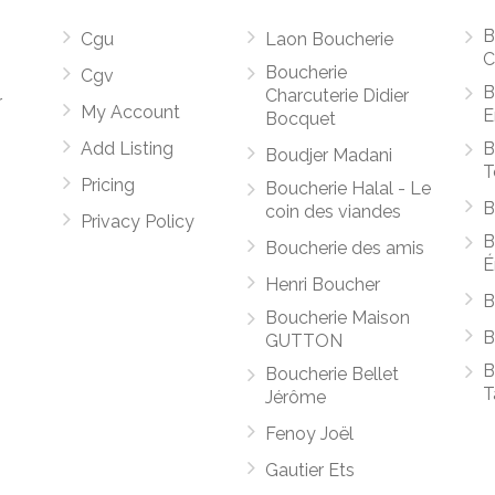
B
Cgu
Laon Boucherie
C
Boucherie
Cgv
B
Charcuterie Didier
r
My Account
E
Bocquet
Add Listing
B
Boudjer Madani
T
Pricing
Boucherie Halal - Le
B
coin des viandes
Privacy Policy
B
Boucherie des amis
É
Henri Boucher
B
Boucherie Maison
B
GUTTON
B
Boucherie Bellet
T
Jérôme
Fenoy Joël
Gautier Ets