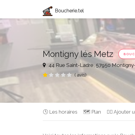
Boucherie.tel
Montigny lés Metz
BOUC
44 Rue Saint-Ladre, 57950 Montigny
( avis)
🕓 Les horaires
🗺️ Plan
✍🏻 Ajouter u