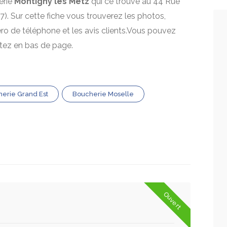
erie
Montigny lés Metz
qui ce trouve au 44 Rue
7). Sur cette fiche vous trouverez les photos,
mero de téléphone et les avis clients.Vous pouvez
itez en bas de page.
erie Grand Est
Boucherie Moselle
Ouvert