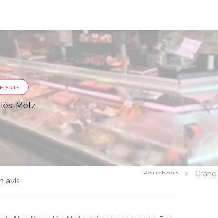
HERIE
-lès-Metz
Boucherie
Grand 
n avis