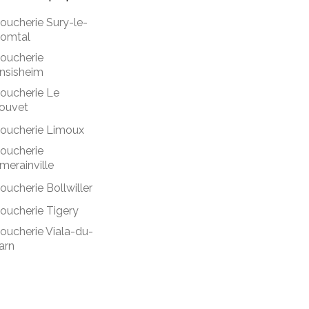
oucherie Sury-le-
omtal
oucherie
nsisheim
oucherie Le
ouvet
oucherie Limoux
oucherie
merainville
oucherie Bollwiller
oucherie Tigery
oucherie Viala-du-
arn