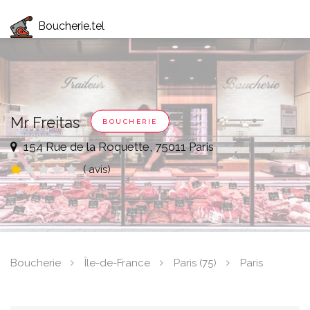
Boucherie.tel
Mr Freitas
BOUCHERIE
154 Rue de la Roquette, 75011 Paris
( avis)
Boucherie
Île-de-France
Paris (75)
Paris