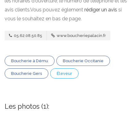
les horaires d'ouverture, le numero de téléphone et les
avis clients.Vous pouvez églement
rédiger un avis
si
vous le souhaitez en bas de page.
05.62.08.50.85
www.boucheriepalacin.fr
Boucherie à Dému
Boucherie Occitanie
Boucherie Gers
Éleveur
Les photos (1):