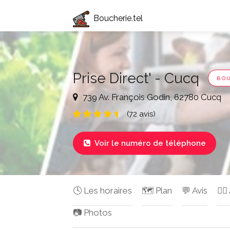
Boucherie.tel
Prise Direct' - Cucq
BO
739 Av. François Godin, 62780 Cucq
(72 avis)
Voir le numéro de téléphone

🕓 Les horaires
🗺️ Plan
💬 Avis
✍🏻
📷 Photos