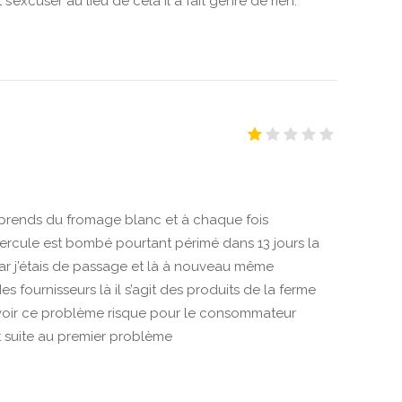
s’excuser au lieu de cela il a fait genre de rien.
e prends du fromage blanc et à chaque fois
ercule est bombé pourtant périmé dans 13 jours la
car j’étais de passage et là à nouveau même
es fournisseurs là il s’agit des produits de la ferme
 voir ce problème risque pour le consommateur
t suite au premier problème