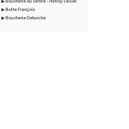
▶ Boucherie du centre - Hétroy Olivier
▶ Botte François
▶ Boucherie Debuiche