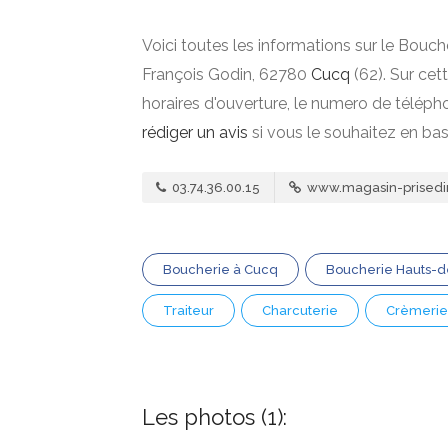
Voici toutes les informations sur le Bouch
François Godin, 62780
Cucq
(62). Sur cet
horaires d'ouverture, le numero de téléph
rédiger un avis
si vous le souhaitez en ba
03.74.36.00.15
www.magasin-prisedir
Boucherie à Cucq
Boucherie Hauts-
Traiteur
Charcuterie
Crèmerie
Les photos (1):