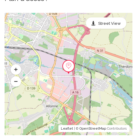
Street View
Leaflet
| ©
OpenStreetMap
Contributors