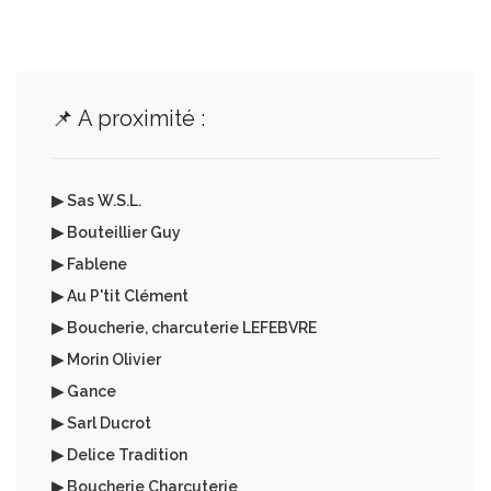
📌 A proximité :
▶ Sas W.S.L.
▶ Bouteillier Guy
▶ Fablene
▶ Au P'tit Clément
▶ Boucherie, charcuterie LEFEBVRE
▶ Morin Olivier
▶ Gance
▶ Sarl Ducrot
▶ Delice Tradition
▶ Boucherie Charcuterie