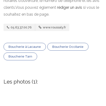
horaires d'ouverture, le numero de téléphone et les avis
clients.Vous pouvez églement
rédiger un avis
si vous le
souhaitez en bas de page.
05.63.37.00.76
www.roussaly.fr
Boucherie à Lacaune
Boucherie Occitanie
Boucherie Tarn
Les photos (1):