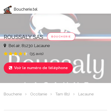
Boucherie.tel
ROUSSALY SAS
BOUCHERIE
Bel air, 81230 Lacaune
(35 avis)
Voir le numéro de téléphone

Boucherie
Occitanie
Tarn (81)
Lacaune