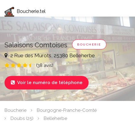
Boucherie.tel
Salaisons Comtoises
BOUCHERIE
2 Rue des Murots, 25380 Belleherbe
(38 avis)
Voir le numéro de téléphone

Boucherie
Bourgogne-Franche-Comté
Doubs (25)
Belleherbe