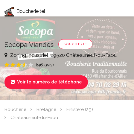
Boucherie.tel
Socopa Viandes
BOUCHERIE
Zoning Industriel, 29520 Châteauneuf-du-Faou
(96 avis)
Voir le numéro de téléphone

Boucherie
Bretagne
Finistère (29)
Châteauneuf-du-Faou