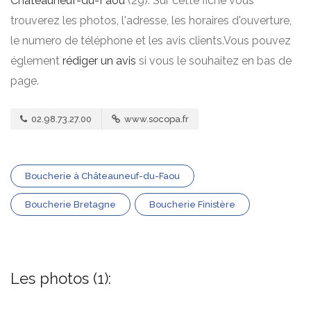
Châteauneuf-du-Faou
(29). Sur cette fiche vous
trouverez les photos, l'adresse, les horaires d'ouverture,
le numero de téléphone et les avis clients.Vous pouvez
églement
rédiger un avis
si vous le souhaitez en bas de
page.
02.98.73.27.00
www.socopa.fr
Boucherie à Châteauneuf-du-Faou
Boucherie Bretagne
Boucherie Finistère
Les photos (1):