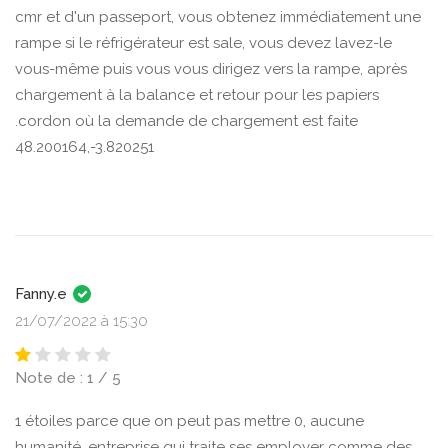
cmr et d'un passeport, vous obtenez immédiatement une
rampe si le réfrigérateur est sale, vous devez lavez-le
vous-même puis vous vous dirigez vers la rampe, après
chargement à la balance et retour pour les papiers
.cordon où la demande de chargement est faite
48.200164,-3.820251
Fanny.e
21/07/2022 à 15:30
Note de : 1 / 5
1 étoiles parce que on peut pas mettre 0, aucune
humanité, entreprise qui traite ses employer comme des