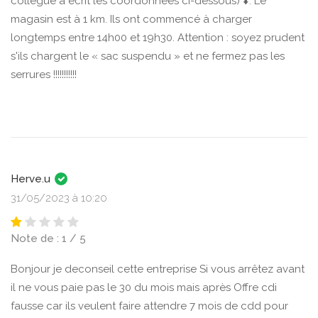
collègue a écrit les coordonnées ci-dessous) ⬇️. Le
magasin est à 1 km. Ils ont commencé à charger
longtemps entre 14h00 et 19h30. Attention : soyez prudent
s'ils chargent le « sac suspendu » et ne fermez pas les
serrures !!!!!!!!!!!
Herve.u
31/05/2023 à 10:20
Note de : 1 / 5
Bonjour je deconseil cette entreprise Si vous arrêtez avant
il ne vous paie pas le 30 du mois mais après Offre cdi
fausse car ils veulent faire attendre 7 mois de cdd pour