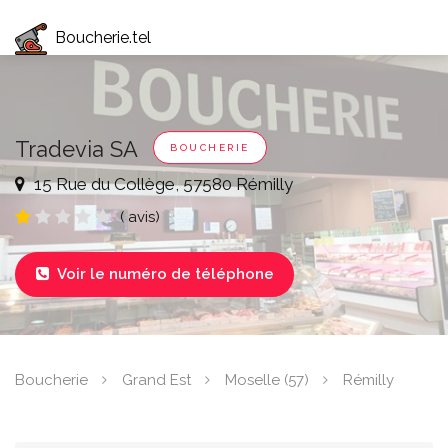
Boucherie.tel
Tradevia SA
BOUCHERIE
15 Rue du Collège, 57580 Rémilly
( avis)
Voir le numéro de téléphone

Boucherie
Grand Est
Moselle (57)
Rémilly