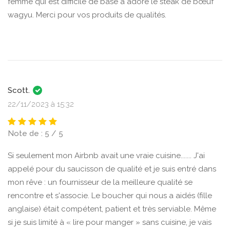
femme qui est difficile de base à adoré le steak de bœuf
wagyu. Merci pour vos produits de qualités.
Scott.
22/11/2023 à 15:32
Note de : 5 / 5
Si seulement mon Airbnb avait une vraie cuisine....... J'ai
appelé pour du saucisson de qualité et je suis entré dans
mon rêve : un fournisseur de la meilleure qualité se
rencontre et s'associe. Le boucher qui nous a aidés (fille
anglaise) était compétent, patient et très serviable. Même
si je suis limité à « lire pour manger » sans cuisine, je vais