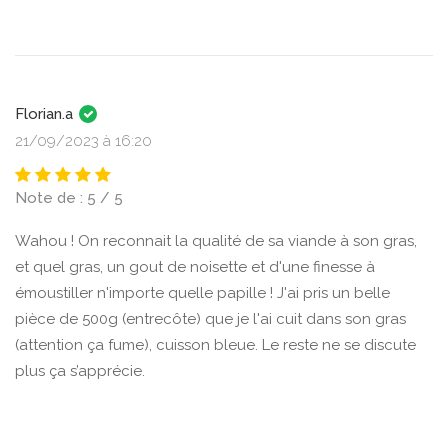
Florian.a
21/09/2023 à 16:20
Note de : 5 / 5
Wahou ! On reconnait la qualité de sa viande à son gras,
et quel gras, un gout de noisette et d'une finesse à
émoustiller n'importe quelle papille ! J'ai pris un belle
pièce de 500g (entrecôte) que je l'ai cuit dans son gras
(attention ça fume), cuisson bleue. Le reste ne se discute
plus ça s’apprécie.