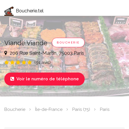
Boucherie.tel
Viande Viande
BOUCHERIE
206 Rue Saint-Martin, 75003 Paris
(91 avis)
Voir le numéro de téléphone

Boucherie
Île-de-France
Paris (75)
Paris