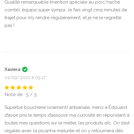
Qualité remarquable (mention spéciale au porc haché
comté), équipe super sympa. Je fais vingt cinq minutes de
trajet pour m’y rendre régulièrement, et je ne le regrette
pas !
Xavier.a
01/09/2022 à 05:17
Note de : 5 / 5
Superbe boucherie (vraiment) artisanale, merci à Édouard
d’avoir pris le temps d’assouvir ma curiosité en répondant à
toutes mes questions sur le métier, les produits etc. On s’est
régalés avec la picanha maturée et on y retournera dès