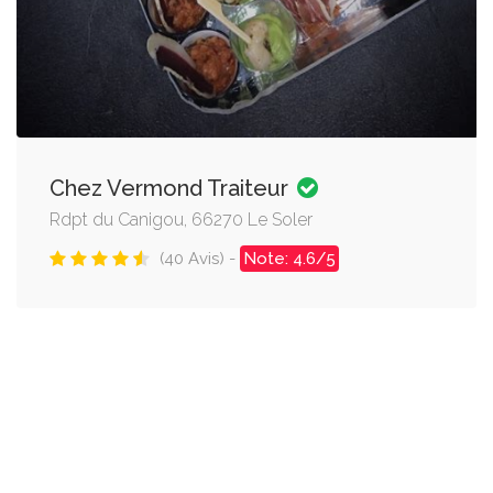
Chez Vermond Traiteur
Rdpt du Canigou, 66270 Le Soler
(40 Avis) -
Note: 4.6/5