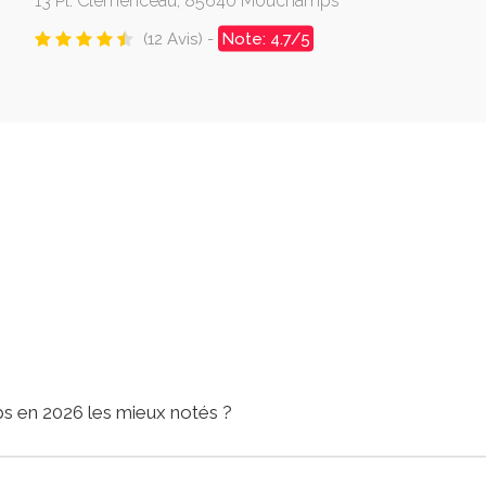
13 Pl. Clemenceau, 85640 Mouchamps
(12 Avis) -
Note: 4.7/5
s en 2026 les mieux notés ?