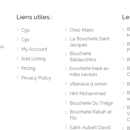
Liens utiles :
Le
B
Cgu
Chez Mario
M
La Boucherie Saint
Cgv
B
Jacques
ou
My Account
P
Boucherie
Add Listing
Baldacchino
B
Pricing
boucherie halal au
B
mille saveurs
O
Privacy Policy
Villenave d ornon
B
B
Hirti Mohammed
s
Boucherie Du Treige
B
Boucherie Rabah et
V
Fils
C
Saint-Aubert David
B