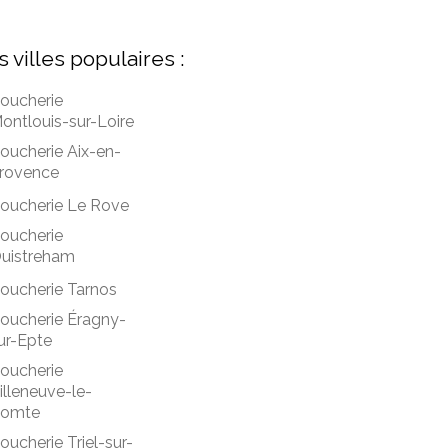
s villes populaires :
oucherie
ontlouis-sur-Loire
oucherie Aix-en-
rovence
oucherie Le Rove
oucherie
uistreham
oucherie Tarnos
oucherie Éragny-
ur-Epte
oucherie
illeneuve-le-
omte
oucherie Triel-sur-