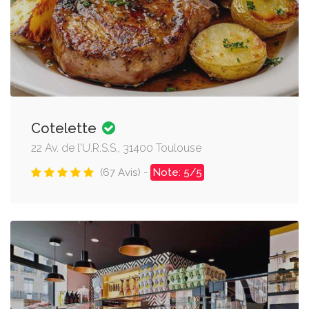
Cotelette
22 Av. de l'U.R.S.S., 31400 Toulouse
(67 Avis) -
Note: 5/5