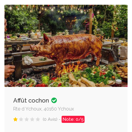
Affût cochon
Rte d Ychoux, 40160 Ychoux
(0 Avis) -
Note: 0/5