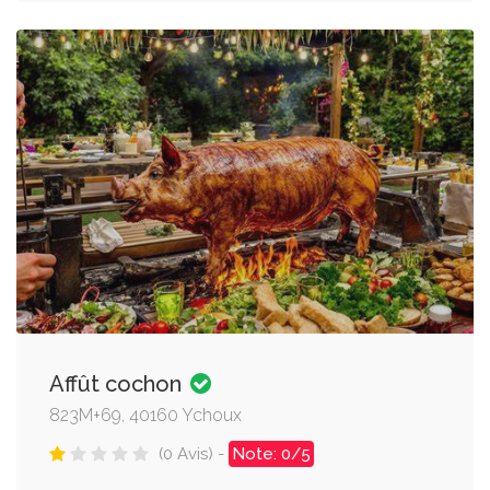
Affût cochon
823M+69, 40160 Ychoux
(0 Avis) -
Note: 0/5