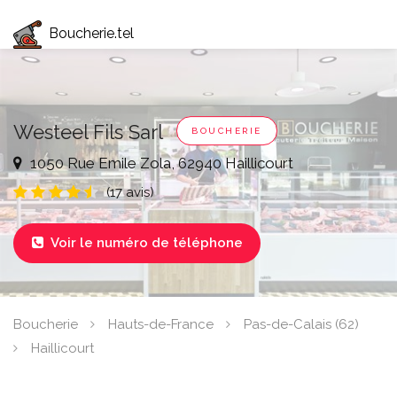
Boucherie.tel
Westeel Fils Sarl
BOUCHERIE
1050 Rue Emile Zola, 62940 Haillicourt
(17 avis)
Voir le numéro de téléphone

Boucherie
Hauts-de-France
Pas-de-Calais (62)
Haillicourt