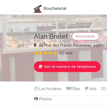
Boucherie.tel
Alan Brelet
BOUCHERIE
44 Rue des Frères Rousseau, 44860 S
(23 avis)
Voir le numéro de téléphone

🕓 Les horaires
🗺️ Plan
💬 Avis
✍🏻
📷 Photos