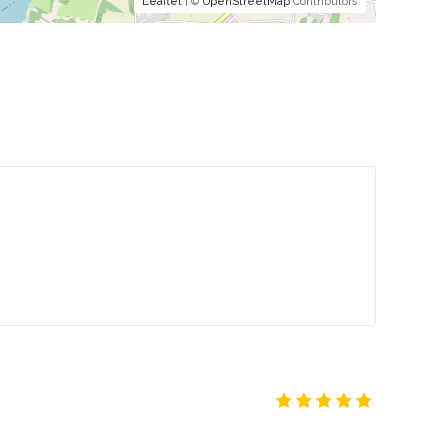
Leaflet
| ©
OpenStreetMap
Contributors