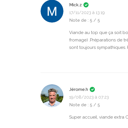
Mick.z
17/11/2023 à 13:19
Note de : 5 / 5
Viande au top que ça soit b
fromage) .Préparations de trè
sont toujours sympathiques. R
Jérome.h
19/08/2023 à 07:23
Note de : 5 / 5
Super accueil, viande extra O