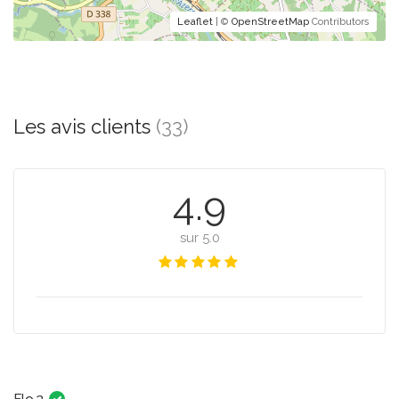
Leaflet
| ©
OpenStreetMap
Contributors
Les avis clients
(33)
4.9
sur 5.0