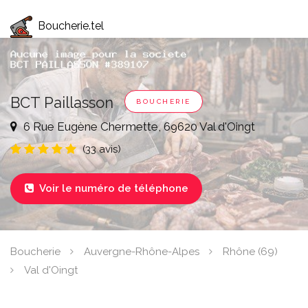
Boucherie.tel
BCT Paillasson
BOUCHERIE
6 Rue Eugène Chermette, 69620 Val d'Oingt
(33 avis)
Voir le numéro de téléphone

Boucherie
Auvergne-Rhône-Alpes
Rhône (69)
Val d'Oingt