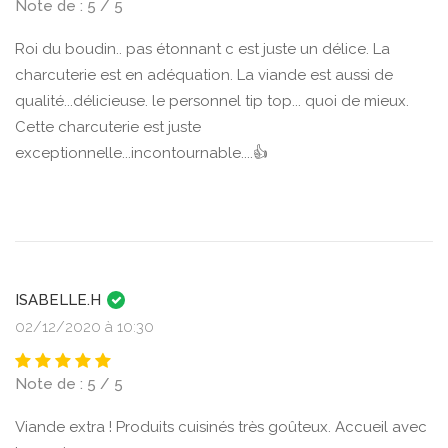
Note de : 5 / 5
Roi du boudin.. pas étonnant c est juste un délice. La
charcuterie est en adéquation. La viande est aussi de
qualité...délicieuse. le personnel tip top... quoi de mieux.
Cette charcuterie est juste
exceptionnelle...incontournable....👍
ISABELLE.H
02/12/2020 à 10:30
Note de : 5 / 5
Viande extra ! Produits cuisinés très goûteux. Accueil avec